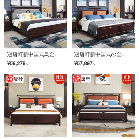
冠唐軒新中国式烏金木全木ベッド現代簡単約1.8メートルの大型ベッドの皮質ダブルベッドの主な寝室の家具は2.0*2.20メートルカスタマイズされています。
冠唐軒新中国式の全実木ベッドは現代で簡単で約1.8メートルの大きいベッドの皮質のダブルベッドの主な寝室の家は別荘のホテルの豪邸の家具を詰めて1.8*2.0メートル注文します。
¥58,278~
¥57,897~