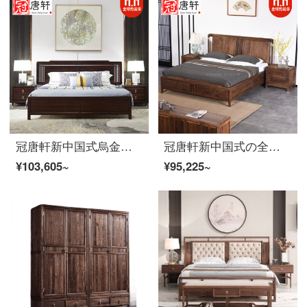
冠唐軒新中国式烏金木全裸床現代簡単約1.8メートルダブルベッドの主な寝室の家装別荘ホテルの豪邸家具カスタマイズベッド1.8*2.0(烏金木)
冠唐軒新中国式の全裸ダブルベッドの現代禅意簡単な別荘の家装寝室1.8メートルの主な寝台のカスタムダブルベッド（胡桃木）
¥103,605~
¥95,225~