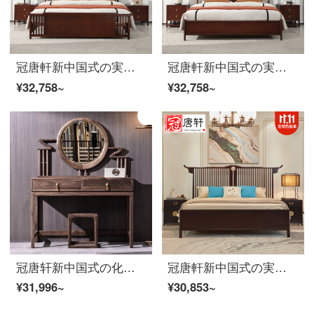
冠唐軒新中国式の実木ダブルベッド現代簡単別荘のモデルルームのホームメーンベッド1.8メートルの胡桃の木の色オーダーメイド（1.8＊2.0）ダブルベッド
冠唐軒新中国式の実木ダブルベッド現代簡単で豪華な別荘のモデルルームのホームメーンベッドは1.5.1.8メートルの大型ベッドオーダーメイド（1.8*2.0）ダブルベッドです。
¥32,758~
¥32,758~
冠唐轩新中国式の化粧台は化粧鏡を持っています。現代中国式の禅意全木別荘の見本室漆の家具を作って化粧台を作っています。
冠唐軒新中国式の実木ダブルベッド現代古代禅意民宿のような板室の家庭用家具は主に1.8メートルの大きいベッドの家具を作って1800 mm*2000 mmを注文します。
¥31,996~
¥30,853~