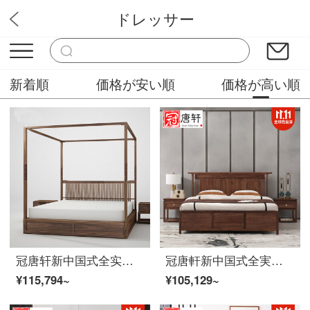
ドレッサー
高橋販売屋
新着順
価格が安い順
価格が高い順
冠唐轩新中国式全实木棚ダブルベッド木1.8 m黒胡桃免漆木彫花大婚床ホテル会所別荘家具カスタマイズ胡桃木棚シングルベッド1.8*2.0
冠唐軒新中国式全実木ベッドの主な臥床1.8 m 2ダブルベッドの黒胡桃の木の結婚ベッドの簡単な禅意免漆家具のカスタム2.0*2.2
¥115,794~
¥105,129~