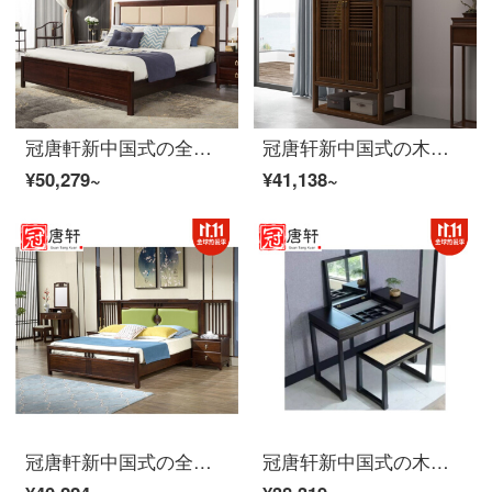
冠唐軒新中国式の全実木ベッド現代簡単結婚ベッドの皮質ダブルベッドの主な寝室の家は別荘ホテルの豪邸の家具を注文してベッドを注文します。1.8*2.0(烏金木)
冠唐轩新中国式の木の近代的な箪笥は簡単に寝室の禅意箪笥の家具のクローゼットの間に二つのドアを組み合わせてセットしたロッカーをカスタマイズします。
¥50,279~
¥41,138~
冠唐軒新中国式の全実木ベッドは現代簡単で約1.8メートルのダブルベッドの主な寝室の家は別荘の家具を詰めて結婚ベッドをカスタマイズして2.0*2.2(白蝋木)を注文します。
冠唐轩新中国式の木の化粧台の寝室には多機能化粧机の四角い腰掛けと鏡を組み合わせた民宿別荘の主な横になっている禅意の家具のオーダーメイドセット（化粧台＋四角い腰掛け）が収納されています。