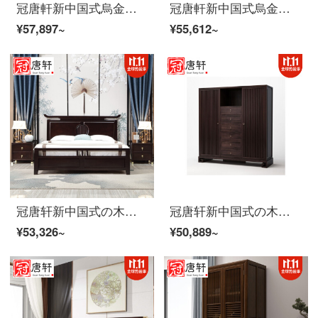
冠唐軒新中国式烏金木全木ベッド現代簡単約1.8メートルの大型ベッドの皮質ダブルベッドの主な寝室の家具の結婚ベッドは2.0*2.20メートルカスタマイズされます（烏金木）
冠唐軒新中国式烏金木全裸床現代簡単約1.8メートルダブルベッドの主な寝室の家装別荘家具婚床カスタム2.0*2.20メートル（烏金木）
¥57,897~
¥55,612~
冠唐轩新中国式の木造ベッドはシンプルで、現代の主な寝台のダブルベッドは1.8メートルです。
冠唐轩新中国式の木箪笥禅意中華双門復古箪笥収納棚寝室家具家装カスタマイズ双門箪笥
¥53,326~
¥50,889~