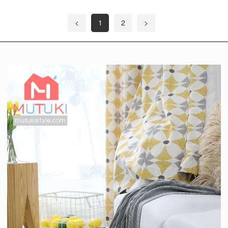
<
1
2
>