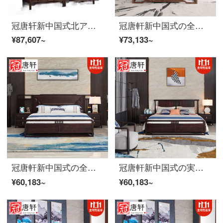
冠唐轩新中国式北アメリカ黒胡桃の木の全裸の2つの箪笥戸棚2つの取っ手ロッカールームの別荘原木色の両開きの家具は黒胡桃1000*600*2200をカスタマイズします。
冠唐軒新中国式の全実木ベッドは現代簡単で約1.8メートルです。北米の黒胡桃床のダブルベッドの主な寝室の家具は1.8メートルのダブルベッドをカスタマイズします。（黒胡桃木）
¥87,607~
¥73,133~
冠唐軒新中国式の全実木ベッドは現代簡単で約1.8メートルの大型ベッド烏金木床ダブルベッドの主な寝室の家具は2.0*2.2(烏金金金)を注文します。
冠唐軒新中国式の実木ダブルベッド現代別荘の見本室の高級家庭服の主な寝床1.8*2メートルの大きいベッドの烏金木家服は2.0*2.2(烏金木)を注文します。
¥60,183~
¥60,183~