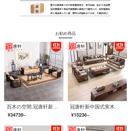
お勧め商品
百木の空間.冠唐轩新中国式の実木ソファセット現代中国式の禅のイメージのあるモデルルームの家装室のリビングルームの布芸三人のシングルカードホルダー家具のオーダーメイド三人のソファ
冠唐軒新中国式実木禅意ソファセット簡単中国風別荘会所客間の家具セットオーダーメイドシングルソファ
¥34739~
¥15236~