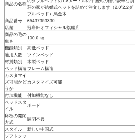
のダブルベッドの1.8メートルの中国式の軽い豪華な別
商品の名称
荘の家が結婚式ベッドを詰めて注文します（2.0*2.2ダ
ブルベッド）烏金木
商品番号
65437353330
店舗
冠唐軒オフィシャル旗艦店
商品の毛の
100.0 kg
重さ
機能類別
高低ベッド
適用人数
ツインベッド
材質類別
木製ベッド
ベッド構造
フレーム構造
カスタマイ
ズ可能かど
カスタマイズ可能
うか
付加機能
付加機能なし
ベッドスタ
ボード
イル
床板の開閉
開閉不要
方式
スタイル
新しい中国式
ソフトクッ