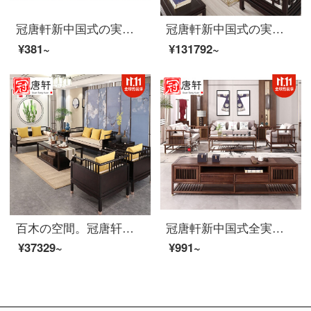
冠唐軒新中国式の実木ソファ禅意別荘ホテルの大型客間家具現代簡単布芸ソファ家装セットをカスタマイズして予約金を注文します。
冠唐軒新中国式の実木ソファセット現代ホテル客間シンプルな古典別荘烏金木禅意家具家装カスタム1123セット+茶何+角何（白蝋木）
¥381~
¥131792~
百木の空間。冠唐轩新中国式の木の布芸ソファー現代中国式の軽い豪華綿麻が別荘のモデルルームのソファーセットを取り壊して洗って、家具をセットして注文して三人のソファーを作ることができます。
冠唐軒新中国式全実木ソファセット現代別荘の大型客間黒胡桃木免漆家具家具家具家具のオーダーメイド材質寸法（オーダー数量による固定金）
¥37329~
¥991~