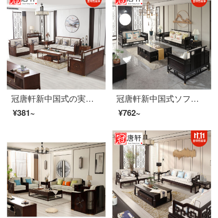
冠唐軒新中国式の実木ソファ現代簡素禅意客間ソファセット中国風古式家具カスタム定金
冠唐軒新中国式ソファ現代実木禅意客間高級軽奢別荘新中国式モデルルームホテル家具家装オーダーメイド定金
¥381~
¥762~