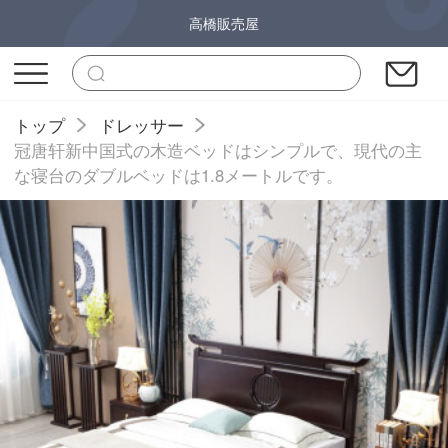
高橋販売屋
トップ
ドレッサー
冠唐轩新中国式の木造ベッドはシンプルで、現代の主
な寝台のダブルベッドは1.8メートルです。