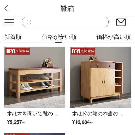
靴箱
高橋販売屋
新着順
価格が安い順
価格が高い順
木は木を聞いて靴の腰掛けを変えます。北欧の家庭用靴の腰掛けは入り口に入れば、靴の腰掛けを履いて玄関で靴の腰掛けを試します。
木は靴の箱の本当の木の下駄箱の北欧の簡単な玄関の戸棚の大容量の原木の色のゴムの木の入り口の玄関の収納棚の下駄箱を聞きます。
¥5,257~
¥16,684~