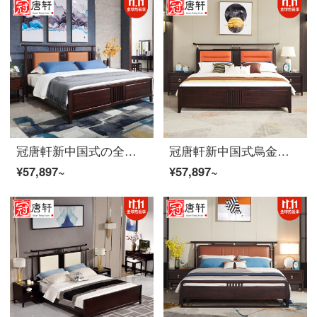
冠唐軒新中国式の全実木ベッドは現代で簡単で約1.8メートルの大きいベッドの皮質のダブルベッドの主な寝室の家は別荘のホテルの豪邸の家具を詰めて1.8*2.0メートル注文します。
冠唐軒新中国式烏金木全木ベッド現代簡単約1.8メートルの大型ベッドの皮質ダブルベッドの主な寝室の家具の結婚ベッドは2.0*2.20メートルカスタマイズされます（烏金木）
¥57,897~
¥57,897~