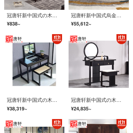
冠唐轩新中国式の木造ベッドはシンプルで、現代の主な寝台のダブルベッドは1.8メートルです。
冠唐軒新中国式烏金木全裸床現代簡単約1.8メートルダブルベッドの主な寝室の家装別荘家具婚床カスタム2.0*2.20メートル（烏金木）
¥838~
¥55,612~
冠唐轩新中国式の木の化粧台の寝室には多機能化粧机の四角い腰掛けと鏡を組み合わせた民宿別荘の主な横になっている禅意の家具のオーダーメイドセット（化粧台＋四角い腰掛け）が収納されています。
冠唐轩新中国式の木の化粧台の寝室の化粧台の四角な腰掛けは鏡の組み合わせの民宿の別荘の主な寝室の禅意の家具を組み合わせて注文して化粧台を作る。
¥38,319~
¥24,835~