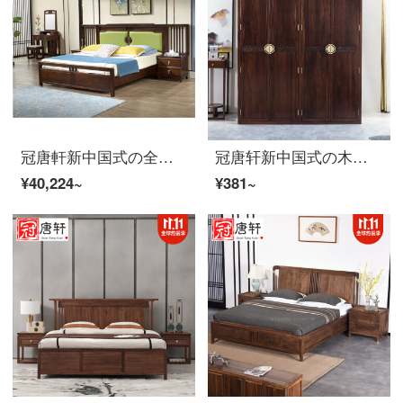
冠唐軒新中国式の全実木ベッドは現代簡単で約1.8メートルのダブルベッドの主な寝室の家は別荘の家具を詰めて結婚ベッドをカスタマイズして2.0*2.2(白蝋木)を注文します。
冠唐轩新中国式の木の烏金の箪笥の禅の意味は簡単で、現代の寝室の家は4つのオーバーコートの戸棚のスイートルームを詰めます。
¥40,224~
¥381~