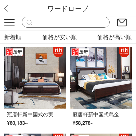
ワードローブ
高橋販売屋
新着順
価格が安い順
価格が高い順
冠唐軒新中国式の実木ダブルベッド現代別荘の見本室の高級家庭服の主な寝床1.8*2メートルの大きいベッドの烏金木家服は2.0*2.2(烏金木)を注文します。
冠唐軒新中国式烏金木全木ベッド現代簡単約1.8メートルの大型ベッドの皮質ダブルベッドの主な寝室の家具は2.0*2.20メートルカスタマイズされています。
¥60,183~
¥58,278~