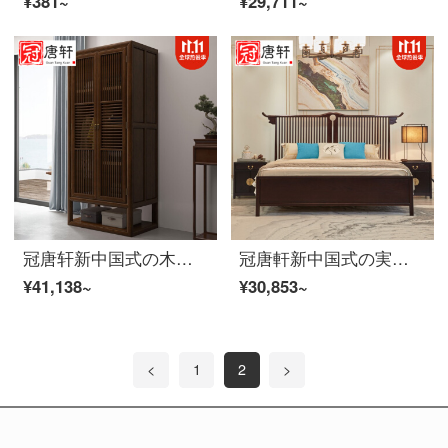
¥381~
¥29,711~
冠唐轩新中国式の木の近代的な箪笥は簡単に寝室の禅意箪笥の家具のクローゼットの間に二つのドアを組み合わせてセットしたロッカーをカスタマイズします。
冠唐軒新中国式の実木ダブルベッド現代古代禅意民宿のような板室の家庭用家具は主に1.8メートルの大きいベッドの家具を作って1800 mm*2000 mmを注文します。
¥41,138~
¥30,853~
<
1
2
>