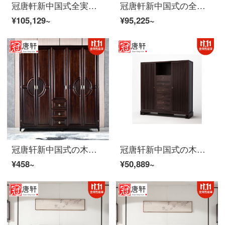
冠唐軒新中国式全実木ベッドの主な臥床1.8 m 2ダブルベッドの黒胡桃の木の結婚ベッドの簡単な禅意免漆家具のカスタム2.0*2.2
冠唐軒新中国式の全裸ダブルベッドの現代禅意簡単な別荘の家装寝室1.8メートルの主な寝台のカスタムダブルベッド（胡桃木）
¥105,129~
¥95,225~
冠唐轩新中国式の木の黒い金のクローゼットの全裸の近代的な軽赘沢なタンスのクローゼットの别荘は家に横になって寝室の家具を诘めて注文して木材のサイズを注文して注文して金を注文します。
冠唐轩新中国式の木箪笥禅意中華双門復古箪笥収納棚寝室家具家装カスタマイズ双門箪笥
¥458~
¥50,889~