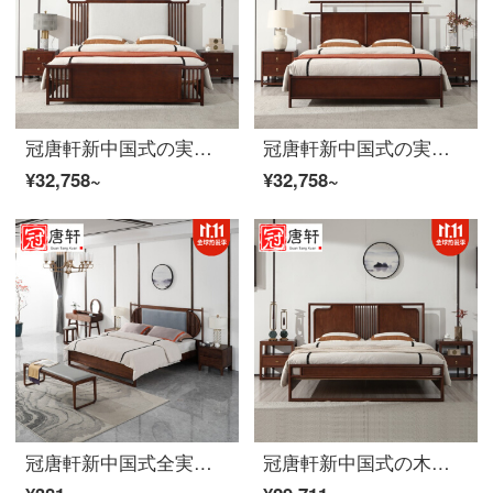
冠唐軒新中国式の実木ダブルベッド現代簡単別荘のモデルルームのホームメーンベッド1.8メートルの胡桃の木の色オーダーメイド（1.8＊2.0）ダブルベッド
冠唐軒新中国式の実木ダブルベッド現代簡単で豪華な別荘のモデルルームのホームメーンベッドは1.5.1.8メートルの大型ベッドオーダーメイド（1.8*2.0）ダブルベッドです。
¥32,758~
¥32,758~
冠唐軒新中国式全実木ダブルベッド現代禅意民宿高級別荘見本室の主な寝台と大ベッドのセットをカスタマイズして予約金を注文します。
冠唐軒新中国式の木造ダブルベッド現代簡単禅意見本室ホテル民宿の1.8メートルの大型ベッドスポットカスタム1.8ベッド