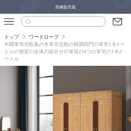
高橋販売屋
トップ
ワードローブ
木聞箪笥北欧風の木箪笥北欧の格調四門の箪笥1.8メー
トルの寝室の全体の組合せの箪笥の4つの箪笥の1.8メ
ートル