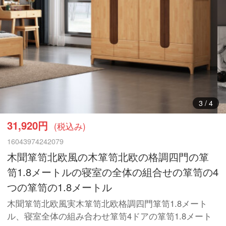
3
/
4
31,920円
(税込み)
16043974242079
木聞箪笥北欧風の木箪笥北欧の格調四門の箪
笥1.8メートルの寝室の全体の組合せの箪笥の4
つの箪笥の1.8メートル
木聞箪笥北欧風実木箪笥北欧格調四門箪笥1.8メート
ル、寝室全体の組み合わせ箪笥4ドアの箪笥1.8メート