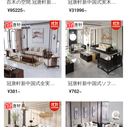
百木の空間.冠唐軒新中国式の全実木ソファ現代中国式の古代禅の意を模した北アメリカの黒胡桃の木は別荘の家にある大型のソファーを分解して洗って、3人のソファをセットにして注文して作らせます。
冠唐軒新中国式実木博古架現代簡素禅意装飾棚戸棚戸棚多宝閣家具オーダーメイドシングルサイズ1000*400*2000
¥95225~
¥31996~
冠唐軒新中国式全実木ソファ簡単現代黒胡桃木小戸型客間家具禅意布芸ソファーセット家庭用カスタム色サイズオーダーメイド定金
冠唐軒新中国式ソファ現代実木禅意客間高級軽奢別荘新中国式モデルルームホテル家具家装オーダーメイド定金
¥381~
¥762~