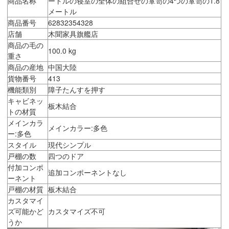
商品名称
ートルの寝室の全体の組合せの箪笥の4つの箪笥の1.8
メートル
商品番号
62832354328
店舗
木聞家具旗艦店
商品の毛の
100.0 kg
重さ
商品の産地
中国大陸
貨物番号
413
機能類別
障子たんすを押す
キャビネッ
板木結合
トの材質
メインカラ
メインカラー:多色
ー:多色
スタイル
現代シンプル
戸棚の数
四つのドア
付加コンポ
追加コンポーネントなし
ーネント
戸棚の材質
板木結合
カスタマイ
ズ可能かど
カスタマイズ不可
うか