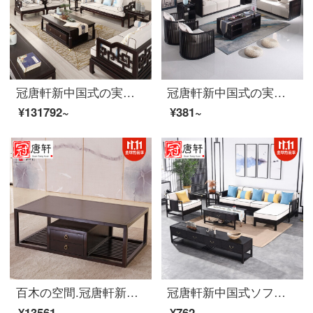
冠唐軒新中国式の実木ソファセット現代ホテル客間シンプルな古典別荘烏金木禅意家具家装カスタム1123セット+茶何+角何（白蝋木）
冠唐軒新中国式の実木布芸ソファー現代中国式の禅意の大きさの戸別の見本の部屋の客間の禅意の家具を注文して材質の寸法を注文して決めます。
¥131792~
¥381~
百木の空間.冠唐軒新中国式の実木茶の数は現代で簡単で、中国式の板木と茶台の白蝋の木と小さな家型の客間家具のテーブルを組み合わせてセットにして茶何かを注文します。
冠唐軒新中国式ソファ現代客間禅意別荘見本室の家具家具家具家具家具家具をセットにして、オーダーメイドの固定金を123セットにします。
¥13561~
¥762~