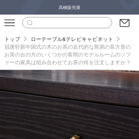
高橋販売屋
トップ
ローテーブル&テレビキャビネット
冠唐轩新中国式の木のお茶の近代的な简易の長方形の
お茶の台の方のいくつかの客間のモデルルームのソフ
ァーの家具は组み合わせてお茶の何を注文しますか？