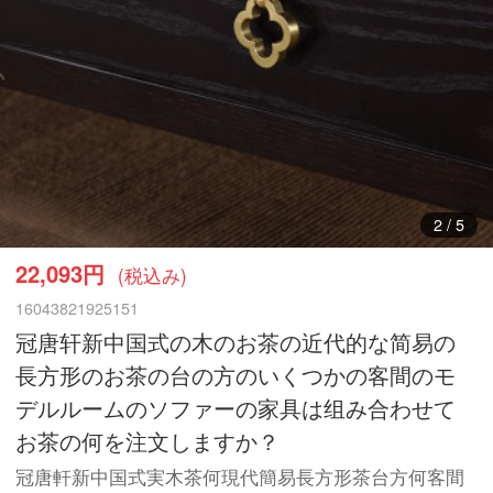
3
/
5
22,093円
(税込み)
16043821925151
冠唐轩新中国式の木のお茶の近代的な简易の
長方形のお茶の台の方のいくつかの客間のモ
デルルームのソファーの家具は组み合わせて
お茶の何を注文しますか？
冠唐軒新中国式実木茶何現代簡易長方形茶台方何客間