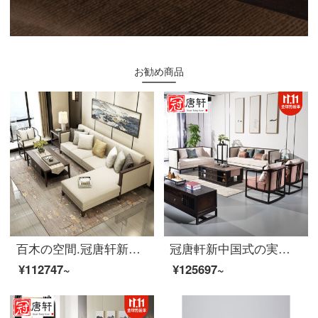
お勧め商品
百木の空間.冠唐轩新中国式の木の布芸のソファー現代中国式の簡単な事務室の小さい部屋型の見本の部屋の家は3人のシングル位の家具を組み合わせて5件のセットを注文して作らせます。
冠唐軒新中国式の実木ソファ現代中国式の禅意布芸カード座民宿ホテルのモデルハウス工事ソファ椅子シングル椅子家具カスタマイズ7点セット
¥112747~
¥125697~