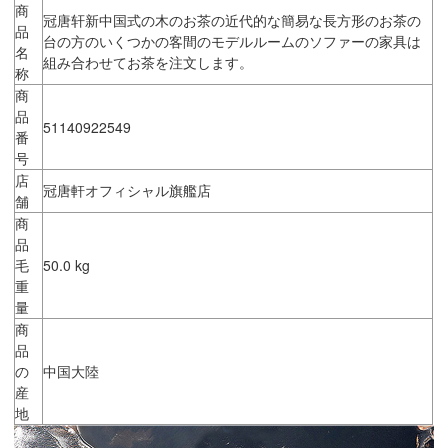
商
冠唐轩新中国式の木のお茶の近代的な簡易な長方形のお茶の
品
台の方のいくつかの客間のモデルルームのソファーの家具は
名
組み合わせてお茶を注文します。
称
商
品
51140922549
番
号
店
冠唐軒オフィシャル旗艦店
舗
商
品
毛
50.0 kg
重
量
商
品
の
中国大陸
産
地