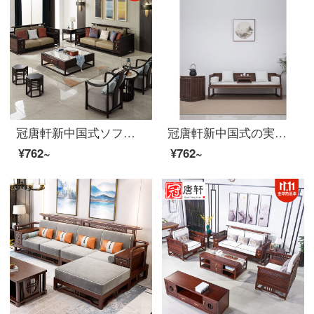
冠唐軒新中国式ソファ烏金木全実木ソファ軽豪華別荘中国風客間家装高級豪邸禅意家具家具セットオーダーメイド色材質寸法制定金
冠唐軒新中国式の実木羅漢の寝床のソファーの禅意北アメリカ黒胡桃免漆古代明清式家具カスタム色の材質のサイズは差額を補って定金を注文します。
¥762~
¥762~