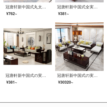
冠唐轩新中国式丸太の回転角ソファーの贵妃の别荘の家具の木L型の小さな家型の布芸のソファーの家具はL型ソファの色のサイズを注文して注文して金を注文します。
冠唐軒新中国式全実木ソファー現代烏金木全実木中国風ベルト手すり箱大型戸型別荘客間カスタマイズ材質寸法オーダーメイド
¥762~
¥381~
冠唐軒新中国式の実木ソファ禅意別荘ホテルの大型客間家具現代簡単布芸ソファ家装セットをカスタマイズして予約金を注文します。
冠唐轩新中国式の実木贵妃の回転角のソファーの発家はビル部の事务室のホテルの大きさの戸型の近代的な禅のイタリアを売ります。
¥381~
¥30320~