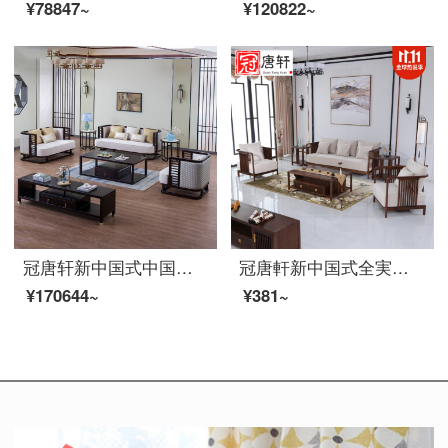
¥78847~
¥120822~
冠唐轩新中国式中国風軽くて豪華な家具のソファーの組み合わせは簡単で現代的な木のソファーの禅の意味の客間の家具を注文して7セットセット注文します。
冠唐軒新中国式全実木ソファ簡単現代黒胡桃木小戸型客間家具禅意布芸ソファーセット家庭用カスタム色サイズオーダーメイド定金
¥170644~
¥381~