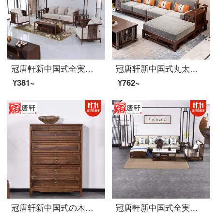
冠唐軒新中国式全実木ソファ簡単現代黒胡桃木小戸型客間家具禅意布芸ソファーセット家庭用カスタム色サイズオーダーメイド定金
冠唐轩新中国式丸太の回転角ソファーの贵妃の别荘の家具の木L型の小さな家型の布芸のソファーの家具はL型ソファの色のサイズを注文して注文して金を注文します。
¥381~
¥762~
冠唐轩新中国式の木の五斗棚現代の黒胡桃の木の彫刻のレースの戸棚の戸棚の戸棚の置物の装飾の戸棚の家具はカスタマイズして五斗の戸棚(胡桃の木)をつくります。
冠唐軒新中国式全実木ソファ現代黒胡桃木別荘禅意家装客間L字角貴妃ソファオーダーメイド三名様