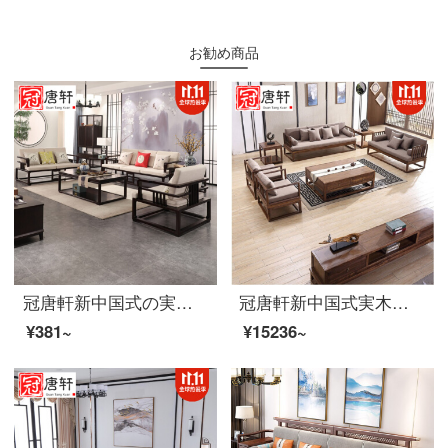
お勧め商品
冠唐軒新中国式の実木ソファ現代簡単な様式室の家具とリビングの布芸ソファーのセットを組み合わせてカスタマイズして注文金を注文します。
冠唐軒新中国式実木禅意ソファセット簡単中国風別荘会所客間の家具セットオーダーメイドシングルソファ
¥381~
¥15236~