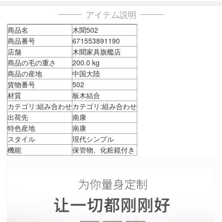
アイテム説明
商品名
木聞502
商品番号
671553891190
店舗
木聞家具旗艦店
商品の毛の重さ
200.0 kg
商品の産地
中国大陸
貨物番号
502
材質
板木結合
カテゴリ:組み合わせ
カテゴリ:組み合わせ
出荷先
南康
特色産地
南康
スタイル
現代シンプル
機能
保管物、化粧鏡付き