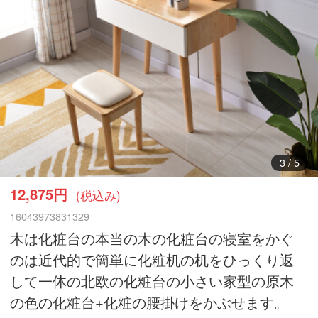
4
/
5
12,875円
(税込み)
16043973831329
木は化粧台の本当の木の化粧台の寝室をかぐ
のは近代的で簡単に化粧机の机をひっくり返
して一体の北欧の化粧台の小さい家型の原木
の色の化粧台+化粧の腰掛けをかぶせます。