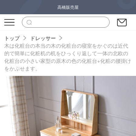
高橋販売屋
トップ
ドレッサー
木は化粧台の本当の木の化粧台の寝室をかぐのは近代
的で簡単に化粧机の机をひっくり返して一体の北欧の
化粧台の小さい家型の原木の色の化粧台+化粧の腰掛け
をかぶせます。