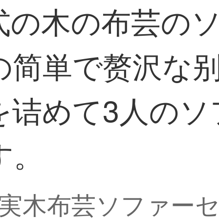
式の木の布芸の
の简単で赘沢な
を诘めて3人のソ
す。
実木布芸ソファー