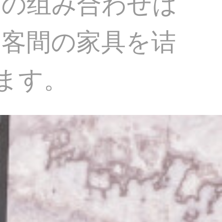
ーの组み合わせは
は客間の家具を诘
ます。