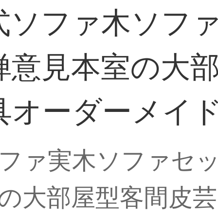
式ソファ木ソフ
禅意見本室の大
具オーダーメイ
ファ実木ソファセ
の大部屋型客間皮