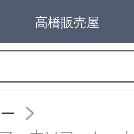
高橋販売屋
ァー