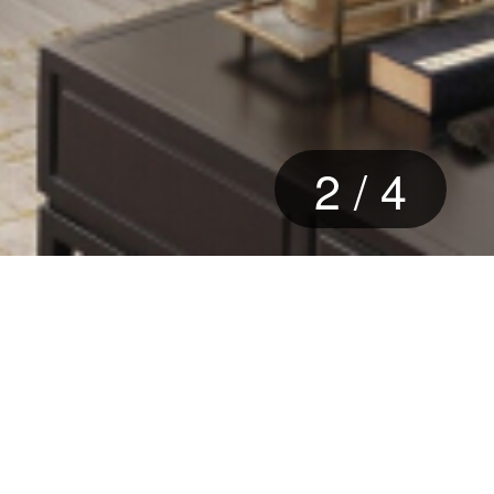
2
/
4