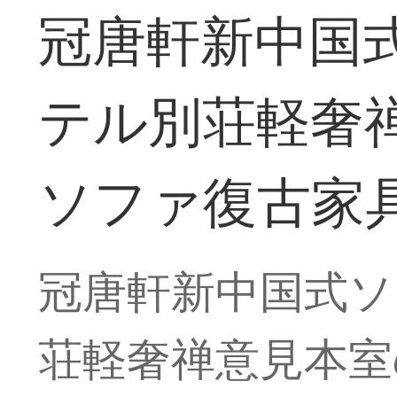
冠唐軒新中国
テル別荘軽奢
ソファ復古家
冠唐軒新中国式ソ
荘軽奢禅意見本室