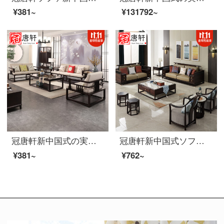
¥381~
¥131792~
冠唐軒新中国式の実木ソファ現代簡単な様式室の家具とリビングの布芸ソファーのセットを組み合わせてカスタマイズして注文金を注文します。
冠唐軒新中国式ソファ烏金木全実木ソファ軽豪華別荘中国風客間家装高級豪邸禅意家具家具セットオーダーメイド色材質寸法制定金
¥381~
¥762~