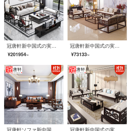
冠唐軒新中国式の実木布芸ソファーセット現代客間の大小の戸型禅意軽豪華見本間会所家具カスタマイズセット2
冠唐軒新中国式の実木ソファ禅意中華別荘の見本室の大型家具のリビングルームは3人のソファをカスタマイズします。
¥201954~
¥73133~
冠唐軒ソファ新中国式烏金木全実木ソファセット高現代中国式禅意銅セット中国風布芸ソファーセットセット別荘民宿家具オーダーメイド材質色サイズオーダーメイド定金
冠唐軒新中国式の実木ソファセット現代ホテル客間シンプルな古典別荘烏金木禅意家具家装カスタム1123セット+茶何+角何（白蝋木）