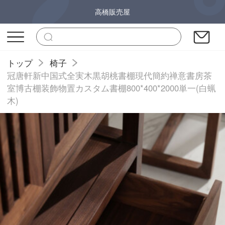
高橋販売屋
トップ
椅子
冠唐軒新中国式全実木黒胡桃書棚現代簡約禅意書房茶
室博古棚装飾物置カスタム書棚800*400*2000単一(白蝋
木)