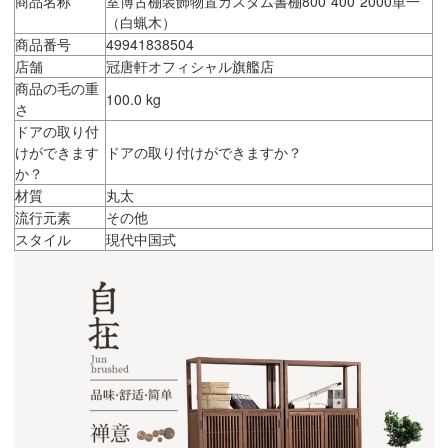
商品名称
室博古棚装飾物置カスタム書棚800*400*2000単一
（白蝋木）
商品番号
49941838504
店舗
冠唐軒オフィシャル旗艦店
商品の毛の重
100.0 kg
さ
ドアの取り付
けができます
ドアの取り付けができますか？
か？
材質
丸太
流行元素
その他
スタイル
現代中国式