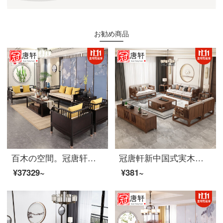
お勧め商品
百木の空間。冠唐轩新中国式の木の布芸ソファー現代中国式の軽い豪華綿麻が別荘のモデルルームのソファーセットを取り壊して洗って、家具をセットして注文して三人のソファーを作ることができます。
冠唐軒新中国式実木胡桃木全実木ソファ現代簡素禅意布芸ソファホテル別荘中国風古典家具家装オーダーメード色サイズの違いを修正して注文します。
¥37329~
¥381~