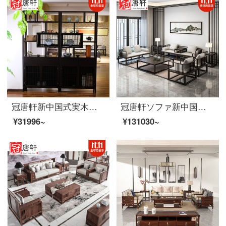
冠唐軒新中国式実木博古架現代簡素禅意装飾棚戸棚戸棚多宝閣家具オーダーメイドシングルサイズ1000*400*2000
冠唐軒ソファ新中国式実木ソファ居間ソファセットホテル見本室禅意家庭家具事務室ソファオーダーメイド1+1+3+茶何+角何+テレビキャビネット
¥31996~
¥131030~