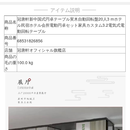
アイテム説明
冠唐軒新中国式円卓テーブル実木自動回転盤20人3 mホテ
商品名
ル民宿ホテル会所電動円卓セット家具カスタム3.2電気式電
称
動回転テーブル
商品番
68531826856
号
店舗
冠唐軒オフィシャル旗艦店
商品の
毛の重
100.0 kg
さ