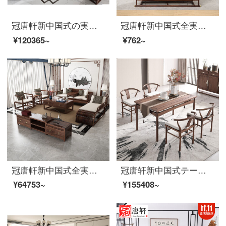
冠唐軒新中国式の実木ソファ黒胡桃木全実木現代軽奢別荘豪邸型家用ソファセット家具オーダーメイド三人ソファ（胡桃木）
冠唐軒新中国式全実木ソファ現代軽奢ソファーセット別荘会所ホテルの家具セット胡桃木セット家具オーダーメイド色の材質寸法と差額を修正して注文します。
¥120365~
¥762~
冠唐軒新中国式全実木ソファ現代禅意別荘大戸型黒胡桃木免漆客間家具セットカスタマイズテレビキャビネット
冠唐轩新中国式テーブルと组み合わせた现代简约な禅意北アメリカ黒胡桃のテーブル長方形テーブルテーブルテーブルテーブルに漆原木色のテーブル6つの椅子と6つのテーブルを用意しています。
¥64753~
¥155408~