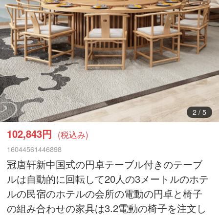
3
/
5
102,843円
(税込み)
16044561446898
冠唐轩新中国式の円卓テーブル付きのテーブ
ルは自動的に回転して20人の3メートルのホテ
ルの民宿のホテルの会所の電動の円卓と椅子
の組み合わせの家具は3.2電動の椅子を注文し