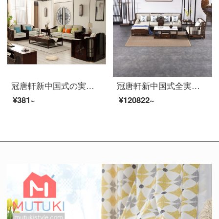
冠唐軒新中国式の実木ソファ禅意別荘ホテルの大型客間家具現代簡単布芸ソファ家装セットをカスタマイズして予約金を注文します。
冠唐軒新中国式全実木ソファ現代黒胡桃木別荘禅意家装客間L字角貴妃ソファオーダーメイド三名様
¥381~
¥120822~