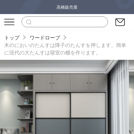
高橋販売屋
トップ
ワードローブ
木のにおいのたんすは障子のたんすを押します。簡単
に現代の大たんすは寝室の棚を作ります。