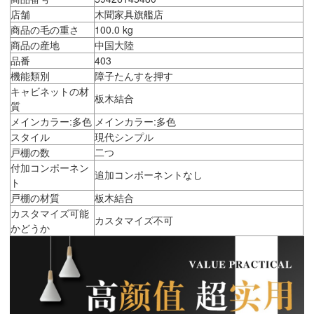
店舗
木聞家具旗艦店
商品の毛の重さ
100.0 kg
商品の産地
中国大陸
品番
403
機能類別
障子たんすを押す
キャビネットの材
板木結合
質
メインカラー:多色
メインカラー:多色
スタイル
現代シンプル
戸棚の数
二つ
付加コンポーネン
追加コンポーネントなし
ト
戸棚の材質
板木結合
カスタマイズ可能
カスタマイズ不可
かどうか